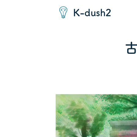
K-dush2
古